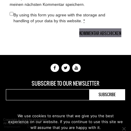
meinen nächsten Kommentar speichern.
By using this form you agree with the storage and
handling of your data by this website.
*
SUBSCRIBE TO OUR NEWSLETTER
We use cookies to ensure that we give you the best
Copyright © 2019 by evo-lution
experience on our website. If you continue to use this site we
All rights reserved
Impressum
Datenschutz
will assume that you are happy with it.