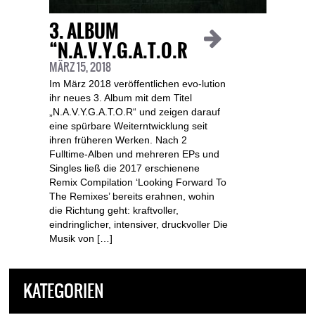
3. ALBUM
“N.A.V.Y.G.A.T.O.R
MÄRZ 15, 2018
Im März 2018 veröffentlichen evo-lution
ihr neues 3. Album mit dem Titel
„N.A.V.Y.G.A.T.O.R“ und zeigen darauf
eine spürbare Weiterntwicklung seit
ihren früheren Werken. Nach 2
Fulltime-Alben und mehreren EPs und
Singles ließ die 2017 erschienene
Remix Compilation ‘Looking Forward To
The Remixes’ bereits erahnen, wohin
die Richtung geht: kraftvoller,
eindringlicher, intensiver, druckvoller Die
Musik von […]
KATEGORIEN