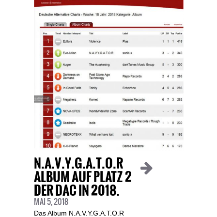
N.A.V.Y.G.A.T.O.R
ALBUM AUF PLATZ 2
DER DAC IN 2018.
MAI 5, 2018
Das Album N.A.V.Y.G.A.T.O.R