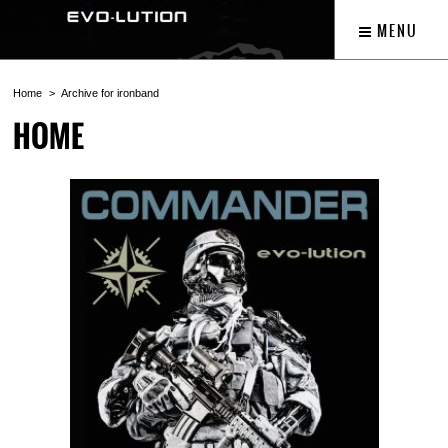
MENU
Home
Archive for ironband
HOME